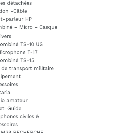
ces détachées
don -Câble
t-parleur HP
biné – Micro – Casque
ivers
ombiné TS-10 US
icrophone T-17
ombiné TS-15
 de transport militaire
ipement
essoires
taria
io amateur
ret-Guide
éphones civiles &
essoires
RM38 RECHERCHE