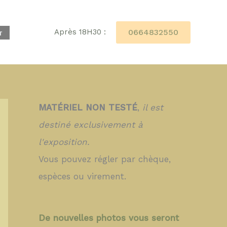
0664832550
Après 18H30 :
r
MATÉRIEL NON TESTÉ
,
il est
destiné exclusivement à
l'exposition.
Vous pouvez régler par chèque,
espèces ou virement.
De nouvelles photos vous seront