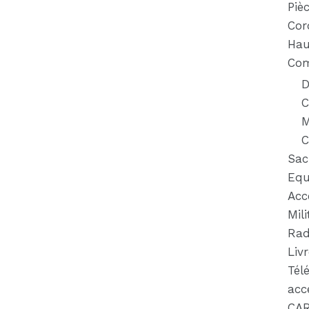
Piè
Cor
Hau
Com
D
C
M
C
Sac
Equ
Acc
Mili
Rad
Liv
Tél
acc
CA