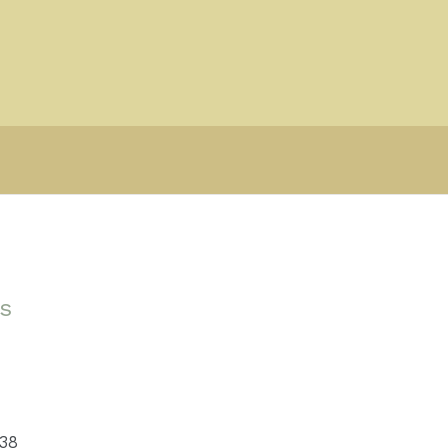
s
e
38