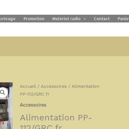
rrivage
Promotion
Matériel radio
Contact
Panie
quantité
Accueil
/
Accessoires
/ Alimentation
de
PP-112/GRC fr
Alimentation
Accessoires
PP-
Alimentation PP-
112/GRC
fr
112/GRC fr