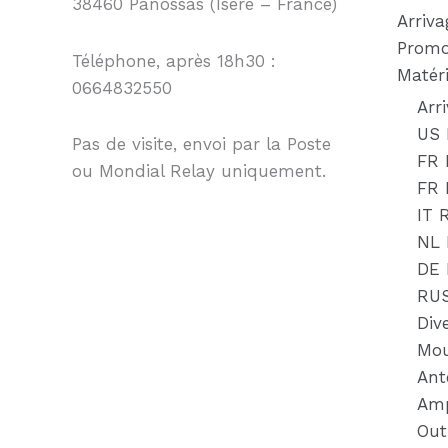
38460 Panossas (Isère – France)
Arriva
Promo
Téléphone, après 18h30 :
Matéri
0664832550
Arr
US 
Pas de visite, envoi par la Poste
FR 
ou Mondial Relay uniquement.
FR
IT 
NL 
DE
RU
Div
Mou
Ant
Amp
Out