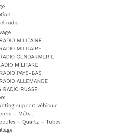
ge
tion
el radio
ivage
RADIO MILITAIRE
RADIO MILITAIRE
 RADIO GENDARMERIE
RADIO MILITARE
RADIO PAYS-BAS
 RADIO ALLEMANDE
S RADIO RUSSE
ers
nting support véhicule
enne – Mâts…
oules – Quartz – Tubes
illage