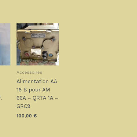
Accessoires
Alimentation AA
18 B pour AM
.
66A – QRTA 1A –
GRC9
100,00
€