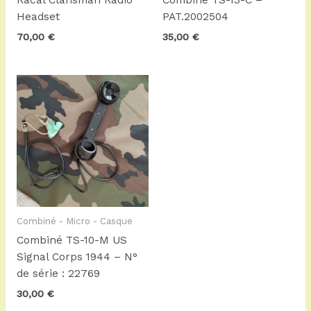
Racal Clansman Radio
Combiné TS-13-C –
Headset
PAT.2002504
70,00
€
35,00
€
Combiné - Micro - Casque
Combiné TS-10-M US
Signal Corps 1944 – N°
de série : 22769
30,00
€