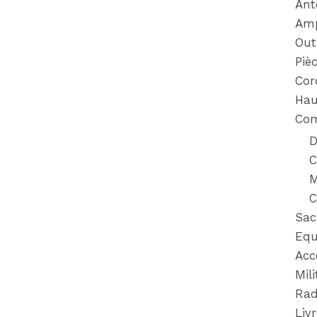
Ant
Amp
Out
Piè
Cor
Hau
Com
D
C
M
C
Sac
Equ
Acc
Mili
Rad
Liv