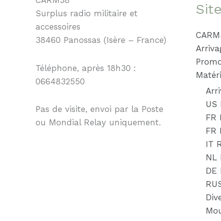
Sit
Surplus radio militaire et
accessoires
CARM
38460 Panossas (Isère – France)
Arriva
Promo
Téléphone, après 18h30 :
Matéri
0664832550
Arr
US 
Pas de visite, envoi par la Poste
FR 
ou Mondial Relay uniquement.
FR
IT 
NL 
DE
RU
Div
Mou