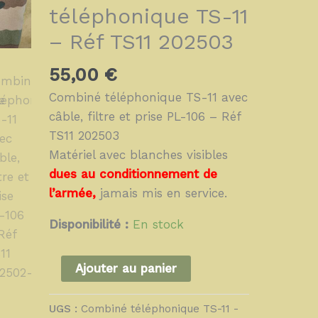
-
téléphonique TS-11
Réf
– Réf TS11 202503
TS11
202503
55,00
€
Combiné téléphonique TS-11 avec
câble, filtre et prise PL-106 – Réf
TS11 202503
Matériel avec blanches visibles
dues au conditionnement de
l’armée,
jamais mis en service.
Disponibilité :
En stock
Ajouter au panier
UGS :
Combiné téléphonique TS-11 -