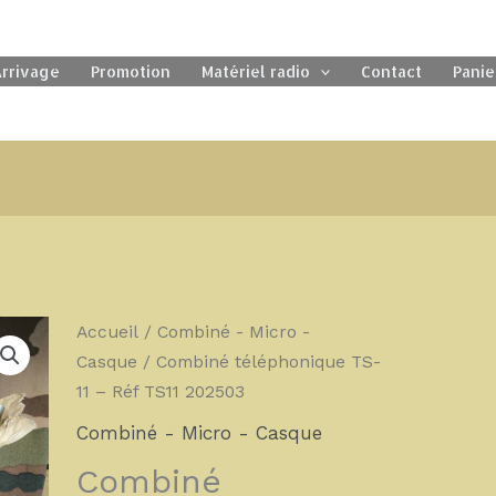
rrivage
Promotion
Matériel radio
Contact
Panie
quantité
Accueil
/
Combiné - Micro -
de
Casque
/ Combiné téléphonique TS-
Combiné
11 – Réf TS11 202503
téléphonique
Combiné - Micro - Casque
TS-
Combiné
11