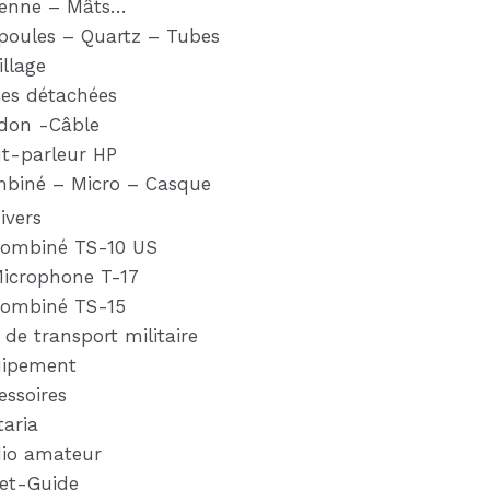
enne – Mâts…
oules – Quartz – Tubes
illage
ces détachées
don -Câble
t-parleur HP
biné – Micro – Casque
ivers
ombiné TS-10 US
icrophone T-17
ombiné TS-15
 de transport militaire
ipement
essoires
taria
io amateur
ret-Guide