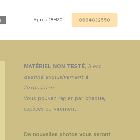
0664832550
Après 18H30 :
r
MATÉRIEL NON TESTÉ
,
il est
destiné exclusivement à
l'exposition.
Vous pouvez régler par chèque,
espèces ou virement.
De nouvelles photos vous seront