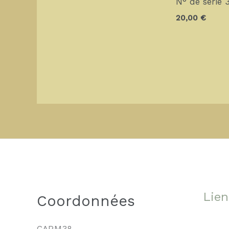
N° de serie 
20,00
€
Lien
Coordonnées
CARM38