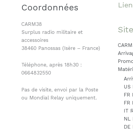
Lien
Coordonnées
CARM38
Sit
Surplus radio militaire et
accessoires
CARM
38460 Panossas (Isère – France)
Arriva
Promo
Téléphone, après 18h30 :
Matéri
0664832550
Arr
US 
Pas de visite, envoi par la Poste
FR 
ou Mondial Relay uniquement.
FR
IT 
NL 
DE