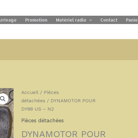
rrivage
Promotion
Matériel radio
Contact
Panie
quantité
Accueil
/
Pièces
de
détachées
/ DYNAMOTOR POUR
DYNAMOTOR
DY88 US – N2
POUR
Pièces détachées
DY88
DYNAMOTOR POUR
US