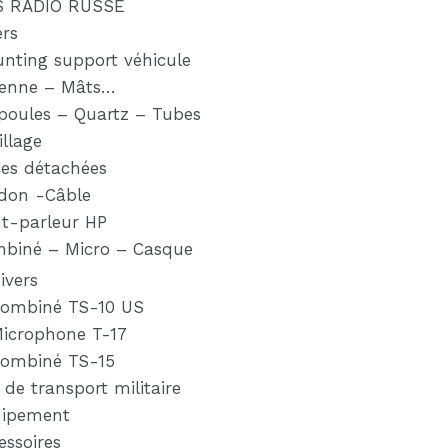
S RADIO RUSSE
ers
nting support véhicule
enne – Mâts…
oules – Quartz – Tubes
illage
ces détachées
don -Câble
t-parleur HP
biné – Micro – Casque
ivers
ombiné TS-10 US
icrophone T-17
ombiné TS-15
 de transport militaire
ipement
essoires