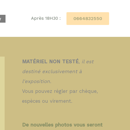
0664832550
Après 18H30 :
r
MATÉRIEL NON TESTÉ
,
il est
destiné exclusivement à
l'exposition.
Vous pouvez régler par chèque,
espèces ou virement.
De nouvelles photos vous seront