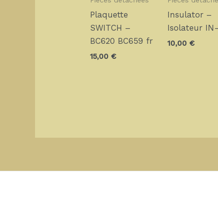
Pièces détachées
Pièces détach
Plaquette
Insulator –
SWITCH –
Isolateur IN
BC620 BC659 fr
10,00
€
15,00
€