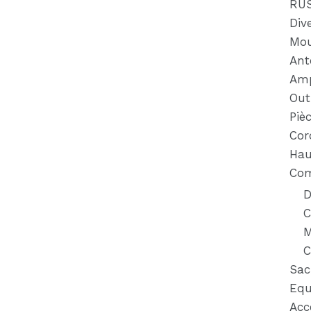
RU
Div
Mou
Ant
Amp
Out
Piè
Cor
Hau
Com
D
C
M
C
Sac
Equ
Acc