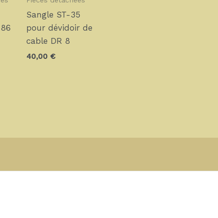
ées
Pièces détachées
Sangle ST-35
-86
pour dévidoir de
cable DR 8
40,00
€