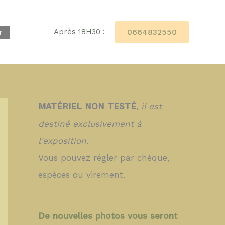
0664832550
Après 18H30 :
r
MATÉRIEL NON TESTÉ
,
il est
destiné exclusivement à
l'exposition.
Vous pouvez régler par chèque,
espèces ou virement.
De nouvelles photos vous seront