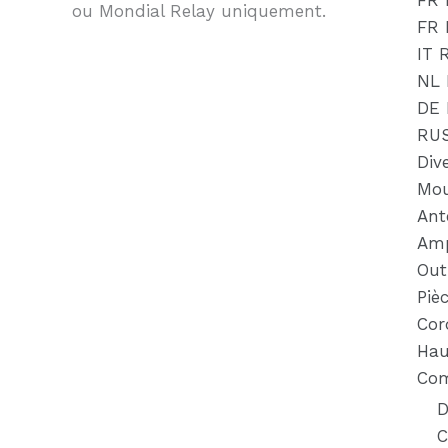
FR 
ou Mondial Relay uniquement.
FR
IT 
NL 
DE
RU
Div
Mou
Ant
Amp
Out
Piè
Cor
Hau
Com
D
C