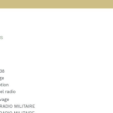
s
e
38
ge
tion
el radio
ivage
RADIO MILITAIRE