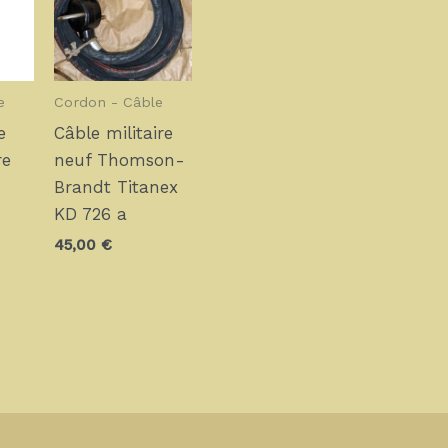
e
Cordon - Câble
e
Câble militaire
re
neuf Thomson-
Brandt Titanex
KD 726 a
45,00
€