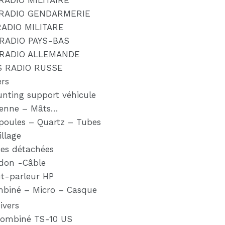
RADIO MILITAIRE
 RADIO GENDARMERIE
RADIO MILITARE
RADIO PAYS-BAS
 RADIO ALLEMANDE
S RADIO RUSSE
ers
nting support véhicule
enne – Mâts…
oules – Quartz – Tubes
illage
ces détachées
don -Câble
t-parleur HP
biné – Micro – Casque
ivers
ombiné TS-10 US