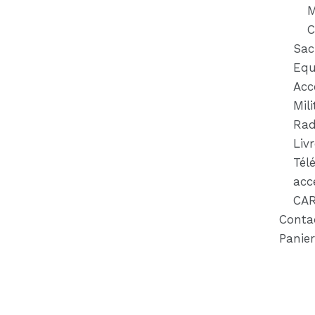
M
C
Sac
Equ
Acc
Mili
Rad
Liv
Tél
acc
CA
Conta
Panier