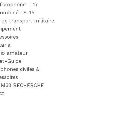
icrophone T-17
ombiné TS-15
 de transport militaire
ipement
essoires
taria
io amateur
ret-Guide
éphones civiles &
essoires
RM38 RECHERCHE
ct